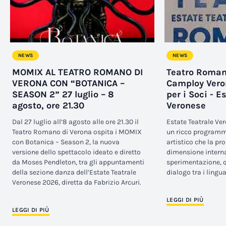
NEWS
NEWS
MOMIX AL TEATRO ROMANO DI
Teatro Roman
VERONA CON “BOTANICA –
Camploy Vero
SEASON 2” 27 luglio – 8
per i Soci - E
agosto, ore 21.30
Veronese
Dal 27 luglio all’8 agosto alle ore 21.30 il
Estate Teatrale Ver
Teatro Romano di Verona ospita i MOMIX
un ricco programm
con Botanica – Season 2, la nuova
artistico che la pr
versione dello spettacolo ideato e diretto
dimensione interna
da Moses Pendleton, tra gli appuntamenti
sperimentazione, qu
della sezione danza dell’Estate Teatrale
dialogo tra i lingu
Veronese 2026, diretta da Fabrizio Arcuri.
LEGGI DI PIÙ
LEGGI DI PIÙ