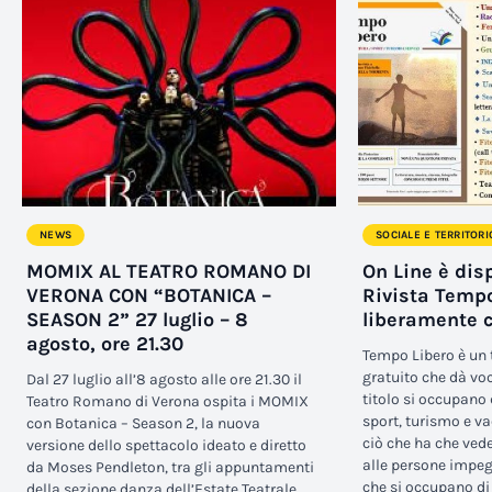
NEWS
SOCIALE E TERRITORI
MOMIX AL TEATRO ROMANO DI
On Line è disp
VERONA CON “BOTANICA –
Rivista Tempo
SEASON 2” 27 luglio – 8
liberamente c
agosto, ore 21.30
Tempo Libero è un 
gratuito che dà voc
Dal 27 luglio all’8 agosto alle ore 21.30 il
titolo si occupano d
Teatro Romano di Verona ospita i MOMIX
sport, turismo e v
con Botanica – Season 2, la nuova
ciò che ha che vede
versione dello spettacolo ideato e diretto
alle persone impeg
da Moses Pendleton, tra gli appuntamenti
che si occupano di 
della sezione danza dell’Estate Teatrale