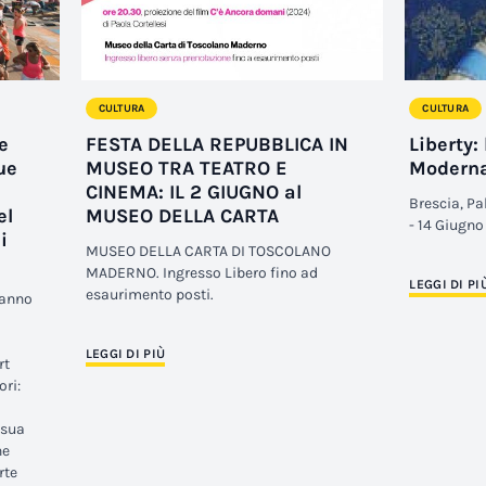
CULTURA
CULTURA
e
FESTA DELLA REPUBBLICA IN
Liberty: 
ue
MUSEO TRA TEATRO E
Modern
CINEMA: IL 2 GIUGNO al
Brescia, P
el
MUSEO DELLA CARTA
- 14 Giugn
i
MUSEO DELLA CARTA DI TOSCOLANO
MADERNO. Ingresso Libero fino ad
LEGGI DI PI
esaurimento posti.
eranno
LEGGI DI PIÙ
rt
ori:
 sua
ne
rte