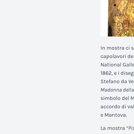
In mostra ci
capolavori del
National Galle
1862, e i dise
Stefano da Ve
Madonna della
simbolo del M
accordo di val
e Mantova.
La mostra
“Pi