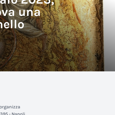
ova una
nello
organizza
395 - Napoli,