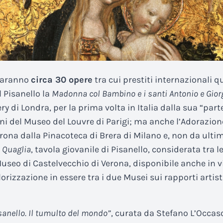
 saranno
circa 30 opere
tra cui prestiti internazionali qu
 Pisanello la
Madonna col Bambino e i santi Antonio e Gior
ry di Londra, per la prima volta in Italia dalla sua “part
gni del Museo del Louvre di Parigi; ma anche l’Adorazion
rona dalla Pinacoteca di Brera di Milano e, non da ultim
 Quaglia
, tavola giovanile di Pisanello, considerata tra l
useo di Castelvecchio di Verona, disponibile anche in v
orizzazione in essere tra i due Musei sui rapporti artist
sanello. Il tumulto del mondo”
, curata da Stefano L’Occas