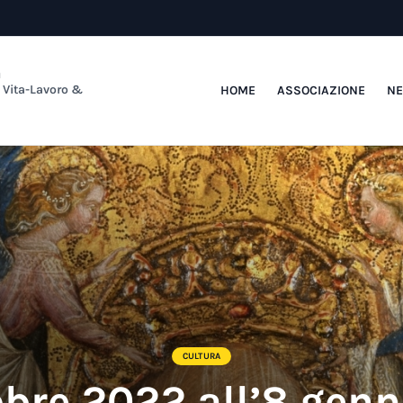
a
e Vita-Lavoro &
HOME
ASSOCIAZIONE
N
CULTURA
obre 2022 all’8 gen