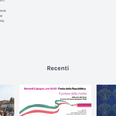
ori:
 sua
ne
rte
Recenti