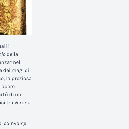
ali i
gio
della
enza” nel
e dei magi di
o, la preziosa
e opere
irtù di un
ici tra Verona
o, coinvolge