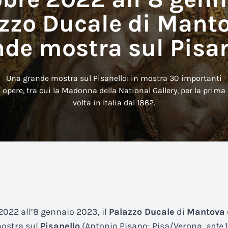
azzo Ducale di Mant
de mostra sul Pisa
Una grande mostra sul Pisanello: in mostra 30 importanti
opere, tra cui la Madonna della National Gallery, per la prima
volta in Italia dal 1862.
2022 all’8 gennaio 2023, il
Palazzo Ducale
di
Mantova
ostra sul
Pisanello
(Antonio Pisano; Pisa/Verona,
ante
1