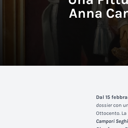
Anna Cam
Dal 15 febbra
dossier
con un
Ottocento. La 
Campori Seghiz