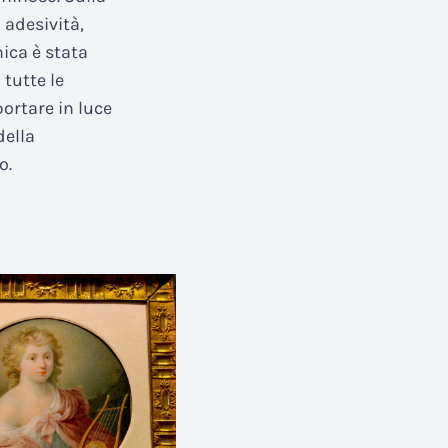
 adesività,
ica è stata
tutte le
portare in luce
della
o.