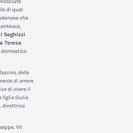
onosciute
le di quel
modenese che
tantesca,
 Seghizzi
a Teresa
er domestico
ascino, delle
umento di amore
se di vivere il
 figlia Giulia
 direttrice
seppe, VII