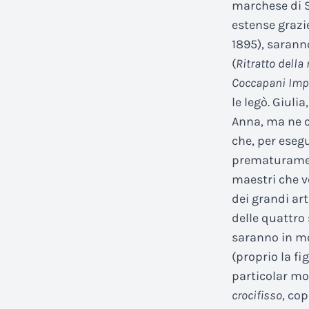
marchese di S
estense grazie
1895), sarann
(
Ritratto dell
Coccapani Impe
le legò. Giuli
Anna, ma ne c
che, per esegu
prematurament
maestri che v
dei grandi ar
delle quattro 
saranno in mo
(proprio la fi
particolar mo
crocifisso
, cop