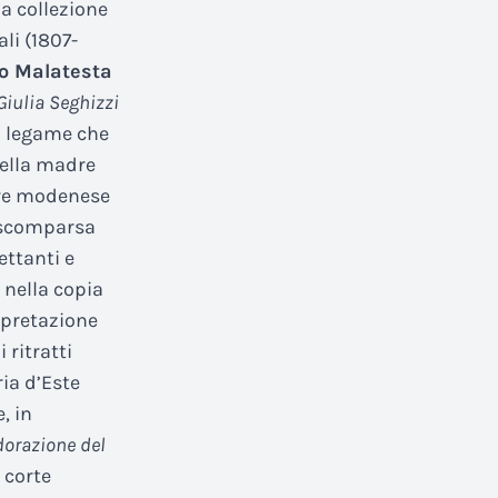
la collezione
li (1807-
to Malatesta
Giulia Seghizzi
mo legame che
 della madre
ore modenese
e scomparsa
ettanti e
 nella copia
rpretazione
 ritratti
ia d’Este
, in
dorazione del
 corte