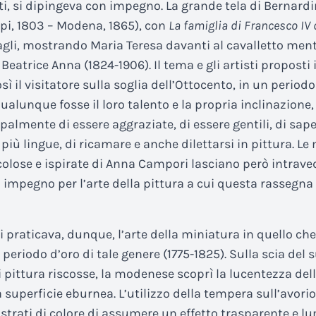
tti, si dipingeva con impegno. La grande tela di Bernard
rpi, 1803 – Modena, 1865), con
La famiglia di Francesco IV 
tagli, mostrando Maria Teresa davanti al cavalletto mentr
 Beatrice Anna (1824-1906). Il tema e gli artisti proposti
 il visitatore sulla soglia dell’Ottocento, in un periodo 
alunque fosse il loro talento e la propria inclinazione,
palmente di essere aggraziate, di essere gentili, di saper
più lingue, di ricamare e anche dilettarsi in pittura. Le
colose e ispirate di Anna Campori lasciano però intrav
 impegno per l’arte della pittura a cui questa rassegna
praticava, dunque, l’arte della miniatura in quello che
 periodo d’oro di tale genere (1775-1825). Sulla scia del
i pittura riscosse, la modenese scoprì la lucentezza del
a superficie eburnea. L’utilizzo della tempera sull’avor
ri strati di colore di assumere un effetto trasparente e l