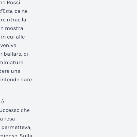
ino Rossi
d'Este
, ce ne
e ritrae la
 in mostra
in cui alle
 veniva
 ballare, di
 miniature
edere una
 intende dare
 è
 successo che
la resa
io permetteva,
uminoso. Sulla