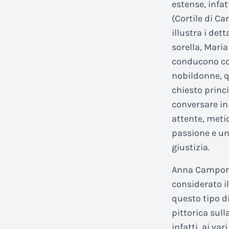
estense, infa
(Cortile di Ca
illustra i det
sorella, Maria
conducono così
nobildonne, qu
chiesto princi
conversare in 
attente, meti
passione e un
giustizia.
Anna Campori 
considerato il
questo tipo d
pittorica sull
infatti, ai va