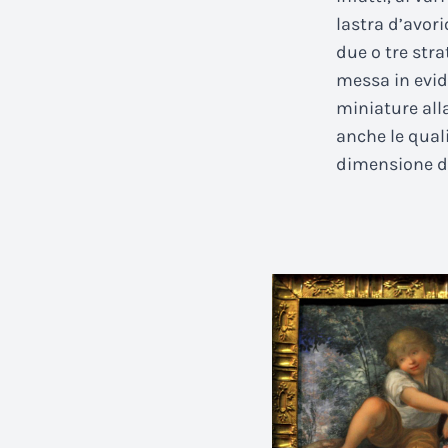
lastra d’avori
due o tre str
messa in evid
miniature alla
anche le quali
dimensione di