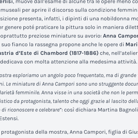
rlisi
, muove dall’esame di alcune tra le opere meno c
 museali per aprire il discorso sulla condizione femmini
sizione presenta, infatti, i dipinti di una nobildonna 
r genere poté praticare la pittura solo in maniera dilet
prattutto preziose miniature su avorio:
Anna Campori
 suo fianco la rassegna propone anche le opere di
Mari
ustria d’Este di Chambord (1817-1886)
che, nell’ateli
si dedicava con molta attenzione alla medesima attività.
stra esploriamo un angolo poco frequentato, ma di grande f
oni. Le miniature di Anna Campori sono uno struggente doc
lidarietà femminile. Anna visse in una società che non le permi
istico da protagonista, talento che oggi grazie al lascito della
di riconoscere e celebrare
”: così dichiara Martina Bagnoli,
 Estensi.
a protagonista della mostra, Anna Campori, figlia di Giu