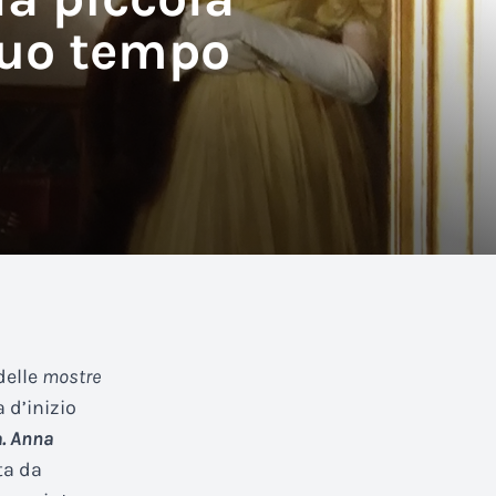
suo tempo
delle
mostre
 d’inizio
a. Anna
ta da