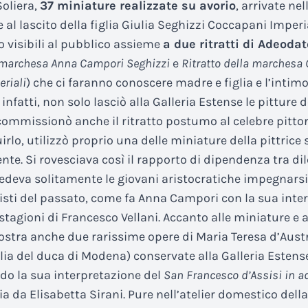
oliera,
37 miniature realizzate su avorio
, arrivate nel
 al lascito della figlia Giulia Seghizzi Coccapani Imperia
o visibili al pubblico assieme
a due ritratti di Adeoda
a marchesa Anna Campori Seghizzi
e
Ritratto della marchesa 
riali
) che ci faranno conoscere madre e figlia e l’inti
a, infatti, non solo lasciò alla Galleria Estense le pitture
ommissionò anche il ritratto postumo al celebre pitt
irlo, utilizzò proprio una delle miniature della pittric
e. Si rovesciava così il rapporto di dipendenza tra dil
edeva solitamente le giovani aristocratiche impegnarsi
tisti del passato, come fa Anna Campori con la sua inte
stagioni di Francesco Vellani. Accanto alle miniature e ai
stra anche due rarissime opere di Maria Teresa d’Austr
glia del duca di Modena) conservate alla Galleria Estense
do la sua interpretazione del
San Francesco d’Assisi in a
ia da Elisabetta Sirani. Pure nell’atelier domestico della