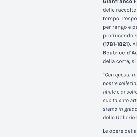
Gianfranco Fe
delle raccolte
tempo. L’espo
per rango e pe
producendo so
(1781-1821)
.
Al
Beatrice d’A
della corte, 
“
Con questa mo
nostre collezi
filiale e di so
suo talento art
siamo in grado 
delle Gallerie
Le opere dell