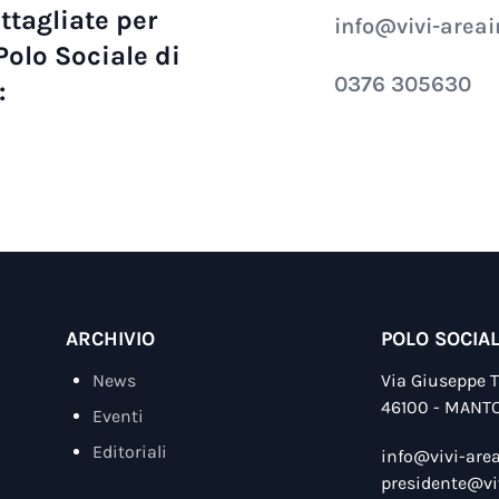
ttagliate per
info@vivi-areai
 Polo Sociale di
0376 305630
:
ARCHIVIO
POLO SOCIA
News
Via Giuseppe Ta
46100 - MANT
Eventi
Editoriali
info@vivi-area
presidente@viv