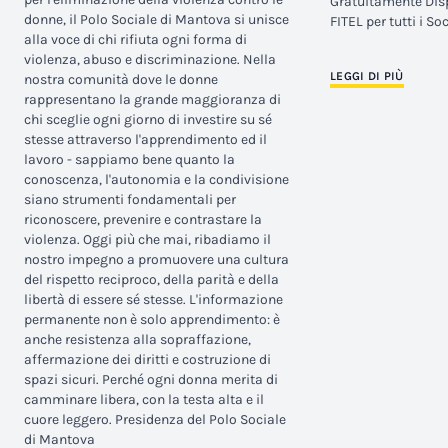
Gratuitamente Disp
donne, il Polo Sociale di Mantova si unisce
FITEL per tutti i Soc
alla voce di chi rifiuta ogni forma di
violenza, abuso e discriminazione. Nella
LEGGI DI PIÙ
nostra comunità dove le donne
rappresentano la grande maggioranza di
chi sceglie ogni giorno di investire su sé
stesse attraverso l'apprendimento ed il
lavoro - sappiamo bene quanto la
conoscenza, l'autonomia e la condivisione
siano strumenti fondamentali per
riconoscere, prevenire e contrastare la
violenza. Oggi più che mai, ribadiamo il
nostro impegno a promuovere una cultura
del rispetto reciproco, della parità e della
libertà di essere sé stesse. L'informazione
permanente non è solo apprendimento: è
anche resistenza alla sopraffazione,
affermazione dei diritti e costruzione di
spazi sicuri. Perché ogni donna merita di
camminare libera, con la testa alta e il
cuore leggero. Presidenza del Polo Sociale
di Mantova